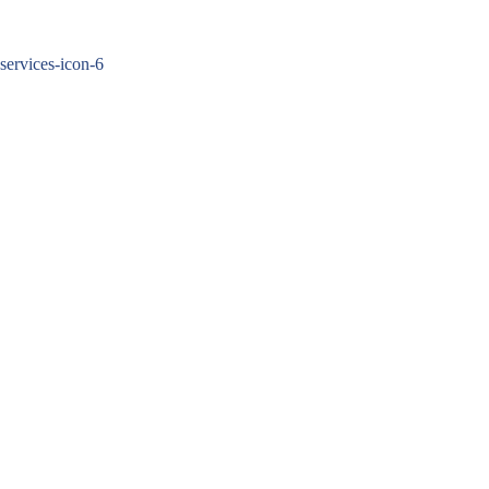
Zum
Inhalt
springen
services-icon-6