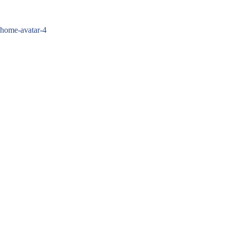
Zum
Inhalt
springen
home-avatar-4