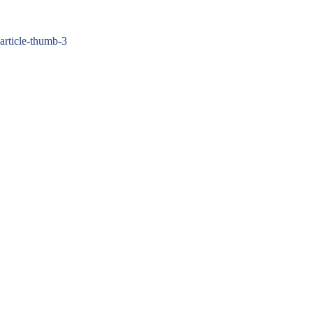
Zum
Inhalt
springen
article-thumb-3