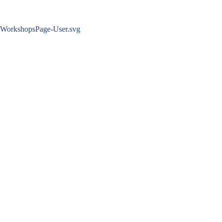
Zum
Inhalt
springen
WorkshopsPage-User.svg